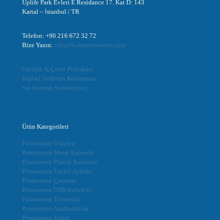
Uplife Park Evleri E Residance 17. Kat D: 143
Kartal – İstanbul / TR
Telefon: +90 216 672 32 72
Bize Yazın:
info@kulepromosyon.com
Gizlilik & Çerez Politikası
Kişisel Verilerin Korunması
Sık Sorulan Sorular (sss)
Ürün Kategorileri
Promosyon Ürünleri
Promosyon Metal Kalemler
Promosyon Plastik Kalemler
Promosyon Tarihli Ajanda
Promosyon Çantalar
Promosyon USB Bellekler
Promosyon Termoslar
Promosyon Anahtarlıklar
Promosyon Tişört