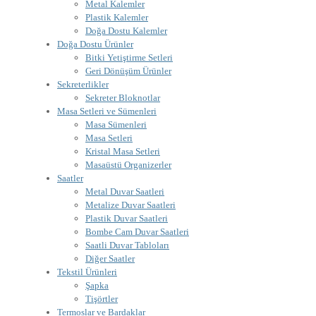
Metal Kalemler
Plastik Kalemler
Doğa Dostu Kalemler
Doğa Dostu Ürünler
Bitki Yetiştirme Setleri
Geri Dönüşüm Ürünler
Sekreterlikler
Sekreter Bloknotlar
Masa Setleri ve Sümenleri
Masa Sümenleri
Masa Setleri
Kristal Masa Setleri
Masaüstü Organizerler
Saatler
Metal Duvar Saatleri
Metalize Duvar Saatleri
Plastik Duvar Saatleri
Bombe Cam Duvar Saatleri
Saatli Duvar Tabloları
Diğer Saatler
Tekstil Ürünleri
Şapka
Tişörtler
Termoslar ve Bardaklar