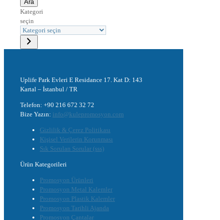
Ara
Kategori
seçin
Uplife Park Evleri E Residance 17. Kat D: 143
Kartal – İstanbul / TR
Telefon: +90 216 672 32 72
Bize Yazın:
info@kulepromosyon.com
Gizlilik & Çerez Politikası
Kişisel Verilerin Korunması
Sık Sorulan Sorular (sss)
Ürün Kategorileri
Promosyon Ürünleri
Promosyon Metal Kalemler
Promosyon Plastik Kalemler
Promosyon Tarihli Ajanda
Promosyon Çantalar