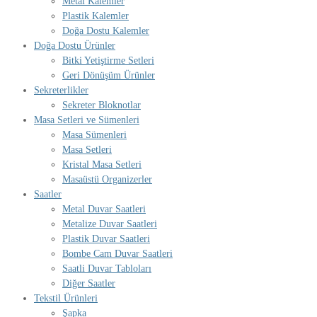
Metal Kalemler
Plastik Kalemler
Doğa Dostu Kalemler
Doğa Dostu Ürünler
Bitki Yetiştirme Setleri
Geri Dönüşüm Ürünler
Sekreterlikler
Sekreter Bloknotlar
Masa Setleri ve Sümenleri
Masa Sümenleri
Masa Setleri
Kristal Masa Setleri
Masaüstü Organizerler
Saatler
Metal Duvar Saatleri
Metalize Duvar Saatleri
Plastik Duvar Saatleri
Bombe Cam Duvar Saatleri
Saatli Duvar Tabloları
Diğer Saatler
Tekstil Ürünleri
Şapka