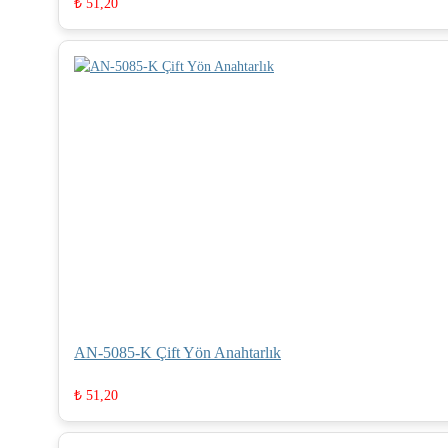
₺
51,20
AN-5085-K Çift Yön Anahtarlık
₺
51,20