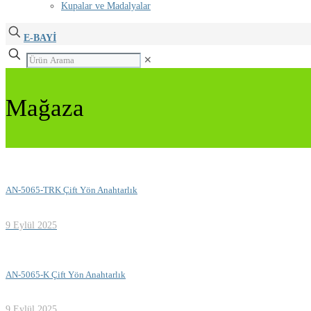
Kupalar ve Madalyalar
E-BAYİ
✕
Mağaza
AN-5065-TRK Çift Yön Anahtarlık
9 Eylül 2025
AN-5065-K Çift Yön Anahtarlık
9 Eylül 2025