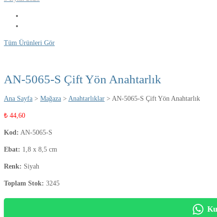
Tüm Ürünleri Gör
AN-5065-S Çift Yön Anahtarlık
Ana Sayfa
>
Mağaza
>
Anahtarlıklar
> AN-5065-S Çift Yön Anahtarlık
₺
44,60
Kod:
AN-5065-S
Ebat:
1,8 x 8,5 cm
Renk:
Siyah
Toplam Stok:
3245
Ku