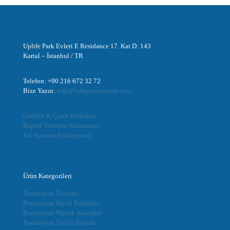
Uplife Park Evleri E Residance 17. Kat D: 143
Kartal – İstanbul / TR
Telefon: +90 216 672 32 72
Bize Yazın:
info@kulepromosyon.com
Gizlilik & Çerez Politikası
Kişisel Verilerin Korunması
Sık Sorulan Sorular (sss)
Ürün Kategorileri
Promosyon Ürünleri
Promosyon Metal Kalemler
Promosyon Plastik Kalemler
Promosyon Tarihli Ajanda