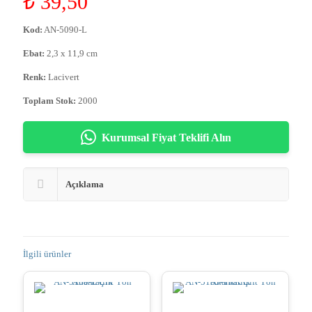
₺
39,50
Kod:
AN-5090-L
Ebat:
2,3 x 11,9 cm
Renk:
Lacivert
Toplam Stok:
2000
Kurumsal Fiyat Teklifi Alın
Açıklama
İlgili ürünler