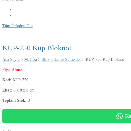
Tüm Ürünleri Gör
KUP-750 Küp Bloknot
Ana Sayfa
>
Mağaza
>
Bloknotlar ve Sümenler
> KUP-750 Küp Bloknot
Fiyat Alınız
Kod:
KUP-750
Ebat:
8 x 8 x 8 cm
Toplam Stok:
0
Ku