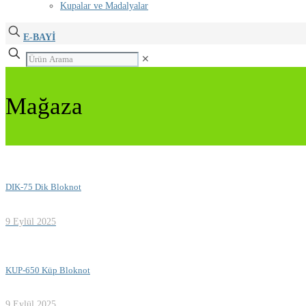
Kupalar ve Madalyalar
E-BAYİ
✕
Mağaza
DIK-75 Dik Bloknot
9 Eylül 2025
KUP-650 Küp Bloknot
9 Eylül 2025