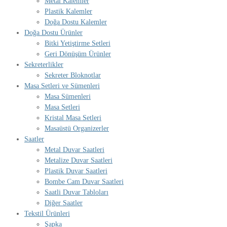
Metal Kalemler
Plastik Kalemler
Doğa Dostu Kalemler
Doğa Dostu Ürünler
Bitki Yetiştirme Setleri
Geri Dönüşüm Ürünler
Sekreterlikler
Sekreter Bloknotlar
Masa Setleri ve Sümenleri
Masa Sümenleri
Masa Setleri
Kristal Masa Setleri
Masaüstü Organizerler
Saatler
Metal Duvar Saatleri
Metalize Duvar Saatleri
Plastik Duvar Saatleri
Bombe Cam Duvar Saatleri
Saatli Duvar Tabloları
Diğer Saatler
Tekstil Ürünleri
Şapka