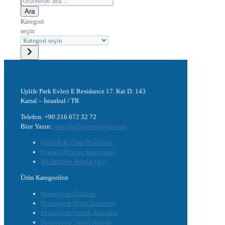
Ara
Kategori
seçin
Uplife Park Evleri E Residance 17. Kat D: 143
Kartal – İstanbul / TR
Telefon: +90 216 672 32 72
Bize Yazın:
info@kulepromosyon.com
Gizlilik & Çerez Politikası
Kişisel Verilerin Korunması
Sık Sorulan Sorular (sss)
Ürün Kategorileri
Promosyon Ürünleri
Promosyon Metal Kalemler
Promosyon Plastik Kalemler
Promosyon Tarihli Ajanda