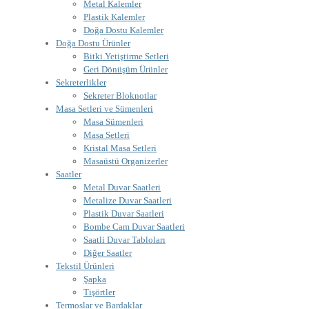
Metal Kalemler
Plastik Kalemler
Doğa Dostu Kalemler
Doğa Dostu Ürünler
Bitki Yetiştirme Setleri
Geri Dönüşüm Ürünler
Sekreterlikler
Sekreter Bloknotlar
Masa Setleri ve Sümenleri
Masa Sümenleri
Masa Setleri
Kristal Masa Setleri
Masaüstü Organizerler
Saatler
Metal Duvar Saatleri
Metalize Duvar Saatleri
Plastik Duvar Saatleri
Bombe Cam Duvar Saatleri
Saatli Duvar Tabloları
Diğer Saatler
Tekstil Ürünleri
Şapka
Tişörtler
Termoslar ve Bardaklar