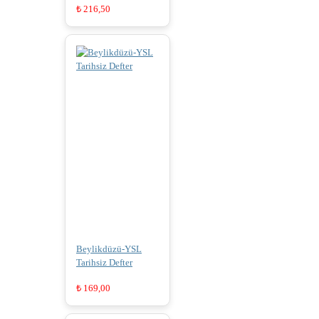
₺
216,50
Beylikdüzü-YSL
Tarihsiz Defter
₺
169,00