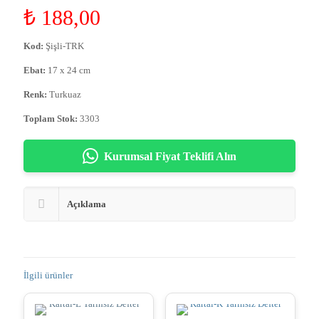
₺
188,00
Kod:
Şişli-TRK
Ebat:
17 x 24 cm
Renk:
Turkuaz
Toplam Stok:
3303
Kurumsal Fiyat Teklifi Alın
Açıklama
İlgili ürünler