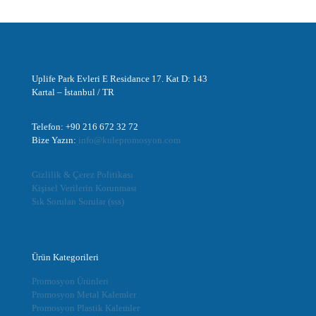
Uplife Park Evleri E Residance 17. Kat D: 143
Kartal – İstanbul / TR
Telefon: +90 216 672 32 72
Bize Yazın:
info@kulepromosyon.com
Gizlilik & Çerez Politikası
Kişisel Verilerin Korunması
Sık Sorulan Sorular (sss)
Ürün Kategorileri
Promosyon Ürünleri
Promosyon Metal Kalemler
Promosyon Plastik Kalemler