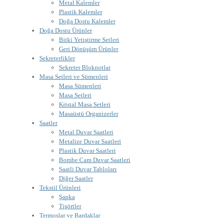
Metal Kalemler
Plastik Kalemler
Doğa Dostu Kalemler
Doğa Dostu Ürünler
Bitki Yetiştirme Setleri
Geri Dönüşüm Ürünler
Sekreterlikler
Sekreter Bloknotlar
Masa Setleri ve Sümenleri
Masa Sümenleri
Masa Setleri
Kristal Masa Setleri
Masaüstü Organizerler
Saatler
Metal Duvar Saatleri
Metalize Duvar Saatleri
Plastik Duvar Saatleri
Bombe Cam Duvar Saatleri
Saatli Duvar Tabloları
Diğer Saatler
Tekstil Ürünleri
Şapka
Tişörtler
Termoslar ve Bardaklar