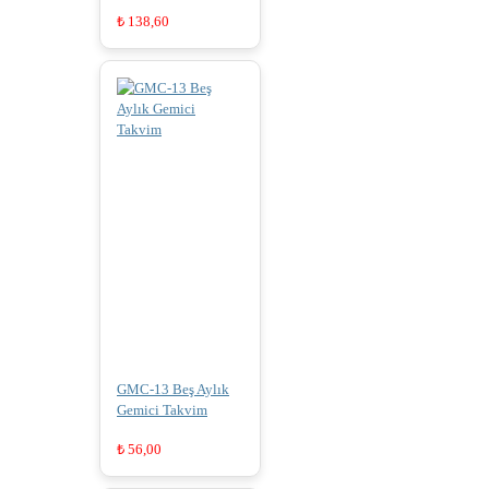
₺
138,60
GMC-13 Beş Aylık
Gemici Takvim
₺
56,00