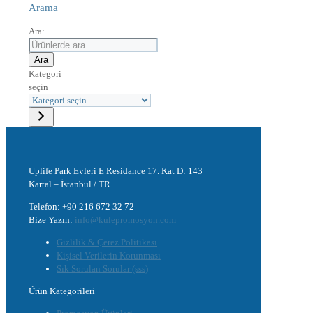
Arama
Ara:
Ara
Kategori
seçin
Uplife Park Evleri E Residance 17. Kat D: 143
Kartal – İstanbul / TR
Telefon: +90 216 672 32 72
Bize Yazın:
info@kulepromosyon.com
Gizlilik & Çerez Politikası
Kişisel Verilerin Korunması
Sık Sorulan Sorular (sss)
Ürün Kategorileri