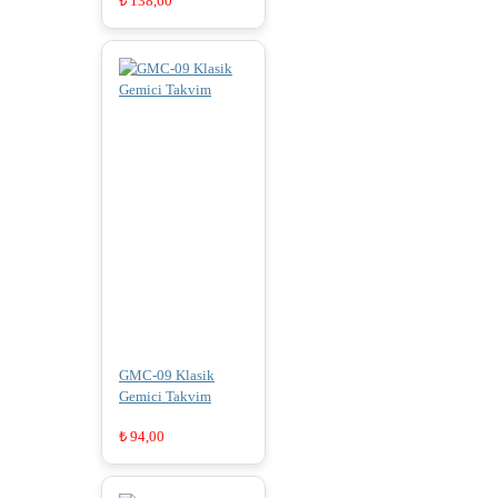
₺
138,60
GMC-09 Klasik
Gemici Takvim
₺
94,00