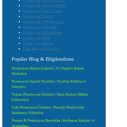
Promosyon Metal Kalemler
Promosyon Plastik Kalemler
Promosyon Tarihli Ajanda
Promosyon Çantalar
Promosyon USB Bellekler
Promosyon Termoslar
Promosyon Anahtarlıklar
Promosyon Tişört
Promosyon Defterler
Lüks Hediyelik Ürünler
Popüler Blog & Bilgilendirme
Promosyon Kalem Çeşitleri | En Popüler Kalem
Modelleri
Promosyon Ajanda Fiyatları | Fiyatları Etkileyen
Faktörler
Toptan Promosyon Ürünleri | Satın Alırken Dikkat
Edilecekler
Lüks Promosyon Ürünleri | Prestijli Hediyelerle
Markanızı Yükseltin
Termos & Promosyon Bardaklar | Kullanım Alanları ve
Avantajları