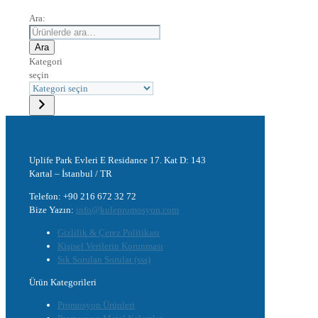
Ara:
Ara
Kategori
seçin
Uplife Park Evleri E Residance 17. Kat D: 143
Kartal – İstanbul / TR
Telefon: +90 216 672 32 72
Bize Yazın:
info@kulepromosyon.com
Gizlilik & Çerez Politikası
Kişisel Verilerin Korunması
Sık Sorulan Sorular (sss)
Ürün Kategorileri
Promosyon Ürünleri