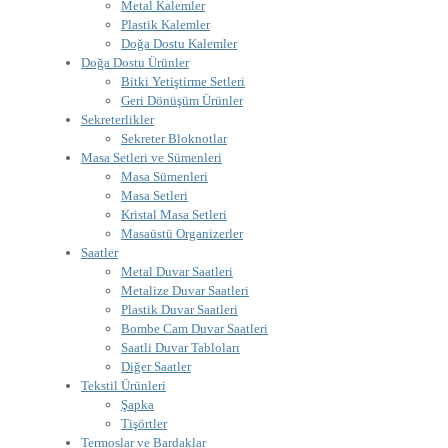
Metal Kalemler
Plastik Kalemler
Doğa Dostu Kalemler
Doğa Dostu Ürünler
Bitki Yetiştirme Setleri
Geri Dönüşüm Ürünler
Sekreterlikler
Sekreter Bloknotlar
Masa Setleri ve Sümenleri
Masa Sümenleri
Masa Setleri
Kristal Masa Setleri
Masaüstü Organizerler
Saatler
Metal Duvar Saatleri
Metalize Duvar Saatleri
Plastik Duvar Saatleri
Bombe Cam Duvar Saatleri
Saatli Duvar Tabloları
Diğer Saatler
Tekstil Ürünleri
Şapka
Tişörtler
Termoslar ve Bardaklar