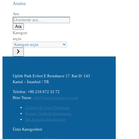
Arama
Ara:
Ara
Kategori
seçin
Uplife Park Evleri E Residance 17. Kat D: 143
Kartal – İstanbul / TR
Telefon: +90 216 672 32 72
Bize Yazın:
info@kulepromosyon.com
Gizlilik & Çerez Politikası
Kişisel Verilerin Korunması
Sık Sorulan Sorular (sss)
Ürün Kategorileri