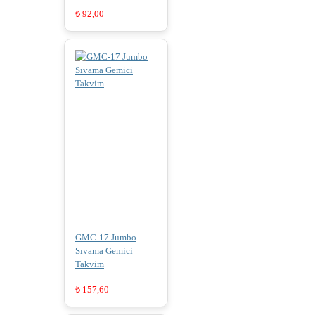
₺
92,00
GMC-17 Jumbo
Sıvama Gemici
Takvim
₺
157,60