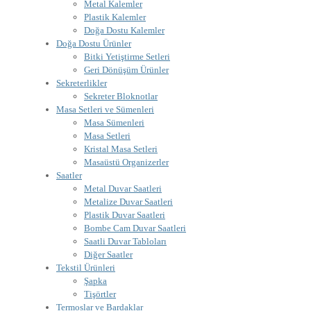
Metal Kalemler
Plastik Kalemler
Doğa Dostu Kalemler
Doğa Dostu Ürünler
Bitki Yetiştirme Setleri
Geri Dönüşüm Ürünler
Sekreterlikler
Sekreter Bloknotlar
Masa Setleri ve Sümenleri
Masa Sümenleri
Masa Setleri
Kristal Masa Setleri
Masaüstü Organizerler
Saatler
Metal Duvar Saatleri
Metalize Duvar Saatleri
Plastik Duvar Saatleri
Bombe Cam Duvar Saatleri
Saatli Duvar Tabloları
Diğer Saatler
Tekstil Ürünleri
Şapka
Tişörtler
Termoslar ve Bardaklar