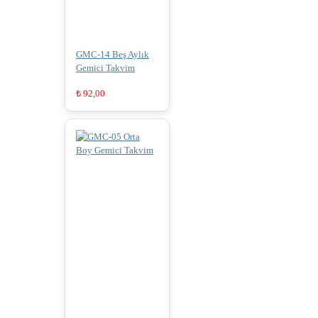
GMC-14 Beş Aylık
Gemici Takvim
₺
92,00