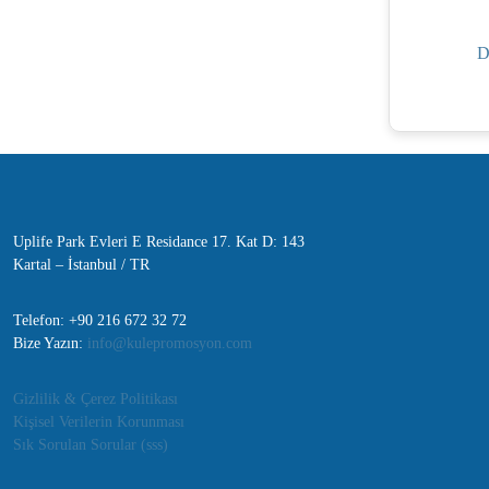
D
Uplife Park Evleri E Residance 17. Kat D: 143
Kartal – İstanbul / TR
Telefon: +90 216 672 32 72
Bize Yazın:
info@kulepromosyon.com
Gizlilik & Çerez Politikası
Kişisel Verilerin Korunması
Sık Sorulan Sorular (sss)