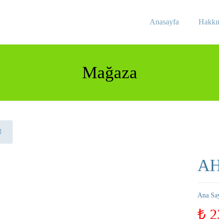
Anasayfa
Hakkı
Mağaza
AH
Ana Sa
₺
2