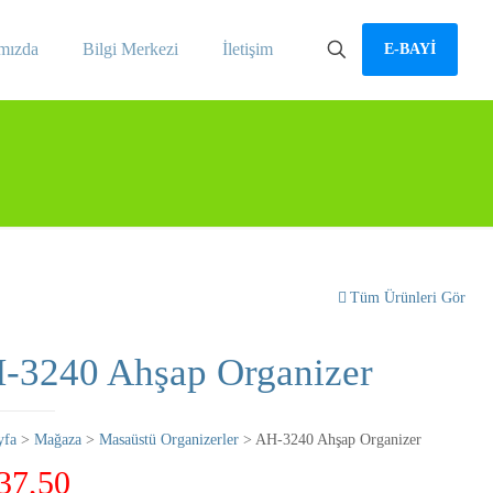
mızda
Bilgi Merkezi
İletişim
E-BAYİ
Tüm Ürünleri Gör
-3240 Ahşap Organizer
yfa
>
Mağaza
>
Masaüstü Organizerler
> AH-3240 Ahşap Organizer
37,50