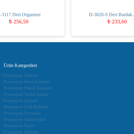
-3117 Deri Organizer
D-3820-S Deri Bardak A
₺
256,50
₺
233,60
Ürün Kategorileri
Promosyon Ürünleri
Promosyon Metal Kalemler
Promosyon Plastik Kalemler
Promosyon Tarihli Ajanda
Promosyon Çantalar
Promosyon USB Bellekler
Promosyon Termoslar
Promosyon Anahtarlıklar
Promosyon Tişört
Promosyon Defterler