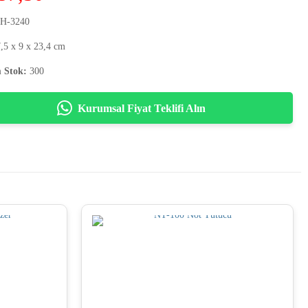
H-3240
,5 x 9 x 23,4 cm
 Stok:
300
Kurumsal Fiyat Teklifi Alın