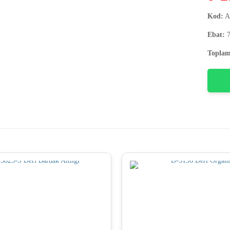
Kod:
A
Ebat:
7
Toplam