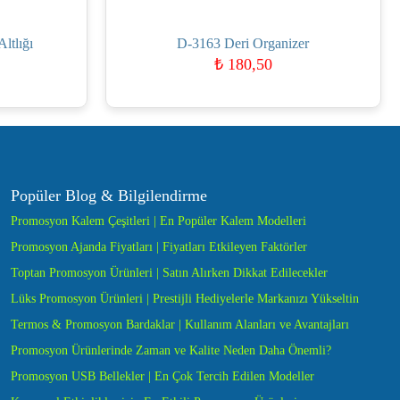
ltlığı
D-3163 Deri Organizer
₺
180,50
Popüler Blog & Bilgilendirme
Promosyon Kalem Çeşitleri | En Popüler Kalem Modelleri
Promosyon Ajanda Fiyatları | Fiyatları Etkileyen Faktörler
Toptan Promosyon Ürünleri | Satın Alırken Dikkat Edilecekler
Lüks Promosyon Ürünleri | Prestijli Hediyelerle Markanızı Yükseltin
Termos & Promosyon Bardaklar | Kullanım Alanları ve Avantajları
Promosyon Ürünlerinde Zaman ve Kalite Neden Daha Önemli?
Promosyon USB Bellekler | En Çok Tercih Edilen Modeller