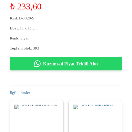
₺
233,60
Kod:
D-3820-S
Ebat:
11 x 11 cm
Renk:
Siyah
Toplam Stok:
393
Kurumsal Fiyat Teklifi Alın
İlgili ürünler