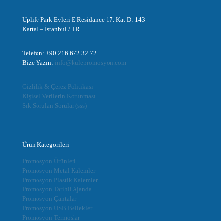
Uplife Park Evleri E Residance 17. Kat D: 143
Kartal – İstanbul / TR
Telefon: +90 216 672 32 72
Bize Yazın:
info@kulepromosyon.com
Gizlilik & Çerez Politikası
Kişisel Verilerin Korunması
Sık Sorulan Sorular (sss)
Ürün Kategorileri
Promosyon Ürünleri
Promosyon Metal Kalemler
Promosyon Plastik Kalemler
Promosyon Tarihli Ajanda
Promosyon Çantalar
Promosyon USB Bellekler
Promosyon Termoslar