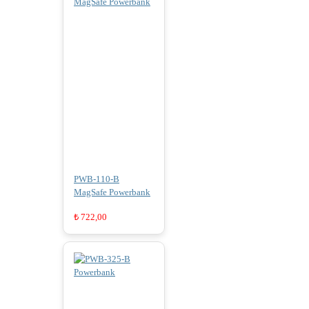
PWB-110-B
MagSafe Powerbank
₺
722,00