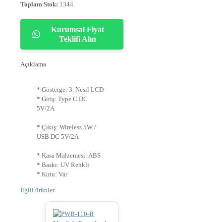
Toplam Stok:
1344
Kurumsal Fiyat
Teklifi Alın
Açıklama
* Gösterge: 3. Nesil LCD
* Giriş: Type C DC
5V/2A
* Çıkış: Wireless 5W /
USB DC 5V/2A
* Kasa Malzemesi: ABS
* Baskı: UV Renkli
* Kutu: Var
İlgili ürünler