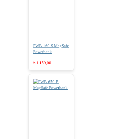
PWB-160-S MagSafe
Powerbank
₺
1.159,00