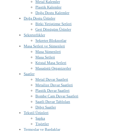
Metal Kalemler
Plastik Kalemler
Doğa Dostu Kalemler
Doğa Dostu Ürünler
Bitki Yetiştirme Setleri
Geri Dönüşüm Ürünler
Sekreterlikler
Sekreter Bloknotlar
Masa Setleri ve Sümenleri
Masa Sümenleri
Masa Setleri
Kristal Masa Setleri
Masaüstü Organizerler
Saatler
Metal Duvar Saatleri
Metalize Duvar Saatleri
Plastik Duvar Saatleri
Bombe Cam Duvar Saatleri
Saatli Duvar Tabloları
Diğer Saatler
Tekstil Ürünleri
Şapka
Tişörtler
Termoslar ve Bardaklar