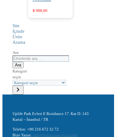
₺
988,00
Site
İçinde
Ürün
Arama
Ara:
Ara
Kategori
seçin
Uplife Park Evleri E Residance 17. Kat D: 143
Kartal – İstanbul / TR
Telefon: +90 216 672 32 72
Bize Yazın:
info@kulepromosyon.com