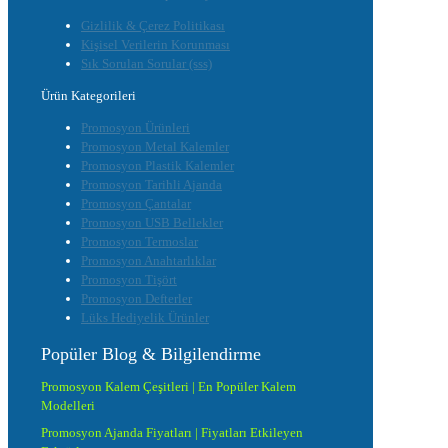
Gizlilik & Çerez Politikası
Kişisel Verilerin Korunması
Sık Sorulan Sorular (sss)
Ürün Kategorileri
Promosyon Ürünleri
Promosyon Metal Kalemler
Promosyon Plastik Kalemler
Promosyon Tarihli Ajanda
Promosyon Çantalar
Promosyon USB Bellekler
Promosyon Termoslar
Promosyon Anahtarlıklar
Promosyon Tişört
Promosyon Defterler
Lüks Hediyelik Ürünler
Popüler Blog & Bilgilendirme
Promosyon Kalem Çeşitleri | En Popüler Kalem
Modelleri
Promosyon Ajanda Fiyatları | Fiyatları Etkileyen