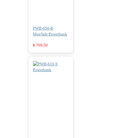
PWB-650-B
MagSafe Powerbank
₺
769,50