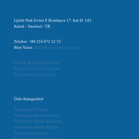
Uplife Park Evleri E Residance 17. Kat D: 143
Kartal – İstanbul / TR
Telefon: +90 216 672 32 72
Bize Yazın:
info@kulepromosyon.com
Gizlilik & Çerez Politikası
Kişisel Verilerin Korunması
Sık Sorulan Sorular (sss)
Ürün Kategorileri
Promosyon Ürünleri
Promosyon Metal Kalemler
Promosyon Plastik Kalemler
Promosyon Tarihli Ajanda
Promosyon Çantalar
Promosyon USB Bellekler