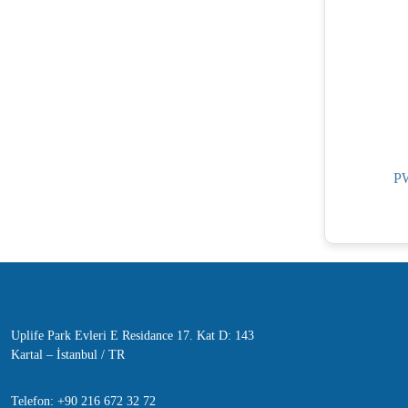
P
Uplife Park Evleri E Residance 17. Kat D: 143
Kartal – İstanbul / TR
Telefon: +90 216 672 32 72