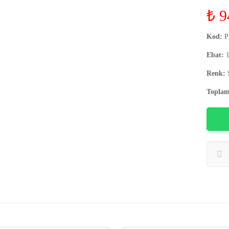
₺
9
Kod:
P
Ebat:
1
Renk:
Toplam