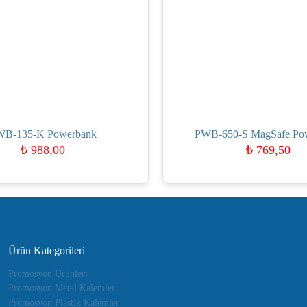
WB-135-K Powerbank
PWB-650-S MagSafe Po
₺
988,00
₺
769,50
Ürün Kategorileri
Promosyon Ürünleri
Promosyon Metal Kalemler
Promosyon Plastik Kalemler