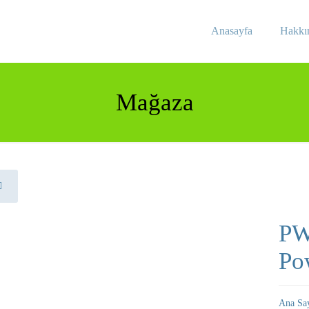
Anasayfa
Hakkı
Mağaza
PW
Po
Ana Sa