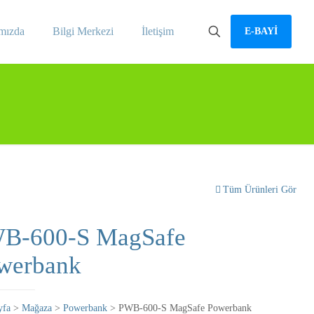
mızda
Bilgi Merkezi
İletişim
E-BAYİ
Tüm Ürünleri Gör
B-600-S MagSafe
werbank
yfa
>
Mağaza
>
Powerbank
> PWB-600-S MagSafe Powerbank