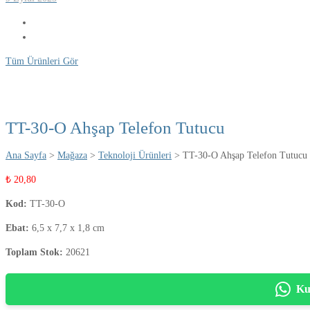
Tüm Ürünleri Gör
TT-30-O Ahşap Telefon Tutucu
Ana Sayfa
>
Mağaza
>
Teknoloji Ürünleri
> TT-30-O Ahşap Telefon Tutucu
₺
20,80
Kod:
TT-30-O
Ebat:
6,5 x 7,7 x 1,8 cm
Toplam Stok:
20621
Ku