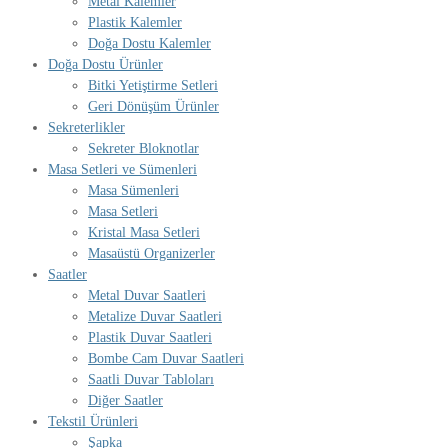
Metal Kalemler
Plastik Kalemler
Doğa Dostu Kalemler
Doğa Dostu Ürünler
Bitki Yetiştirme Setleri
Geri Dönüşüm Ürünler
Sekreterlikler
Sekreter Bloknotlar
Masa Setleri ve Sümenleri
Masa Sümenleri
Masa Setleri
Kristal Masa Setleri
Masaüstü Organizerler
Saatler
Metal Duvar Saatleri
Metalize Duvar Saatleri
Plastik Duvar Saatleri
Bombe Cam Duvar Saatleri
Saatli Duvar Tabloları
Diğer Saatler
Tekstil Ürünleri
Şapka