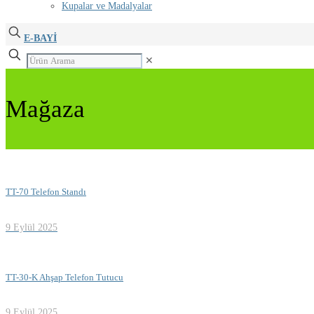
Kupalar ve Madalyalar
E-BAYİ
✕
Mağaza
TT-70 Telefon Standı
9 Eylül 2025
TT-30-K Ahşap Telefon Tutucu
9 Eylül 2025