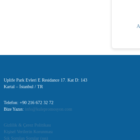
A
Uplife Park Evleri E Residance 17. Kat D: 143
Kartal – İstanbul / TR
Telefon: +90 216 672 32 72
Bize Yazın:
info@kulepromosyon.com
Gizlilik & Çerez Politikası
Kişisel Verilerin Korunması
Sık Sorulan Sorular (sss)