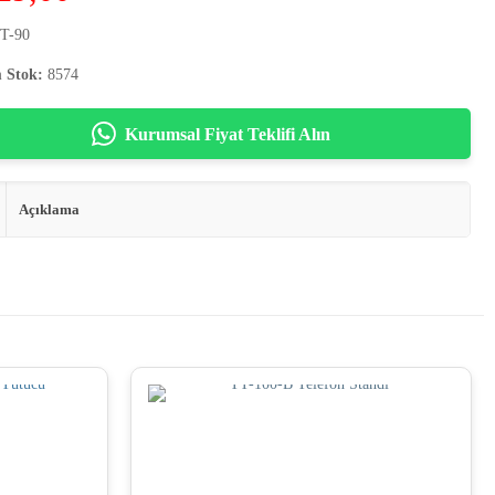
T-90
 Stok:
8574
Kurumsal Fiyat Teklifi Alın
Açıklama