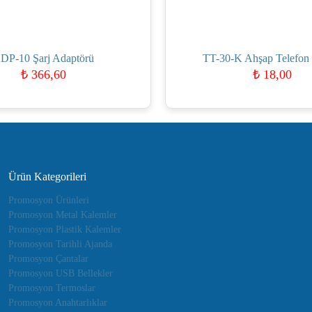
DP-10 Şarj Adaptörü
TT-30-K Ahşap Telefon
₺
366,60
₺
18,00
Ürün Kategorileri
Promosyon Ürünleri
Promosyon Metal Kalemler
Promosyon Plastik Kalemler
Promosyon Tarihli Ajanda
Promosyon Çantalar
Promosyon USB Bellekler
Promosyon Termoslar
Promosyon Anahtarlıklar