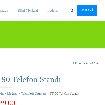
mızda
Bilgi Merkezi
İletişim
E-BAYİ
Tüm Ürünleri Gör
-90 Telefon Standı
yfa
>
Mağaza
>
Teknoloji Ürünleri
> TT-90 Telefon Standı
29,00