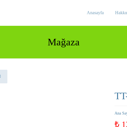
Anasayfa
Hakkı
Mağaza
TT
Ana Sa
₺
1