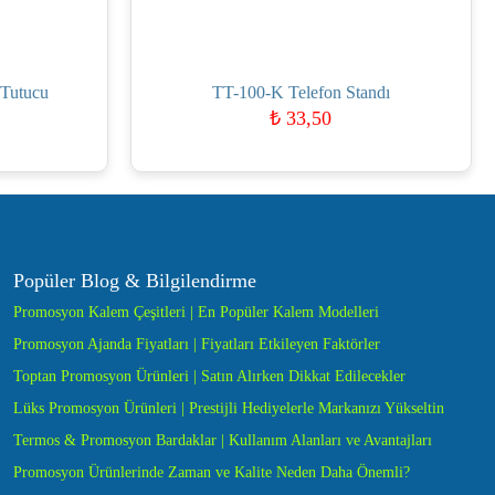
 Tutucu
TT-100-K Telefon Standı
₺
33,50
Popüler Blog & Bilgilendirme
Promosyon Kalem Çeşitleri | En Popüler Kalem Modelleri
Promosyon Ajanda Fiyatları | Fiyatları Etkileyen Faktörler
Toptan Promosyon Ürünleri | Satın Alırken Dikkat Edilecekler
Lüks Promosyon Ürünleri | Prestijli Hediyelerle Markanızı Yükseltin
Termos & Promosyon Bardaklar | Kullanım Alanları ve Avantajları
Promosyon Ürünlerinde Zaman ve Kalite Neden Daha Önemli?