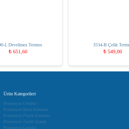
90-L Devrilmez Termos
3534-B Çelik Term
₺
651,60
₺
549,00
Ürün Kategorileri
Promosyon Ürünleri
Promosyon Metal Kalemler
Promosyon Plastik Kalemler
Promosyon Tarihli Ajanda
Promosyon Çantalar