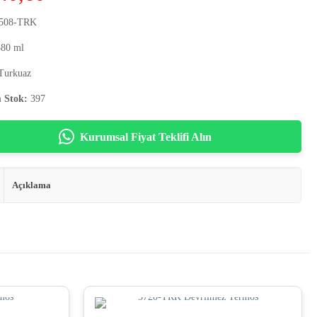
508-TRK
80 ml
Turkuaz
 Stok:
397
Kurumsal Fiyat Teklifi Alın
Açıklama