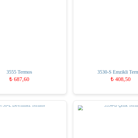
3555 Termos
3530-S Emzikli Ter
₺
687,60
₺
408,50