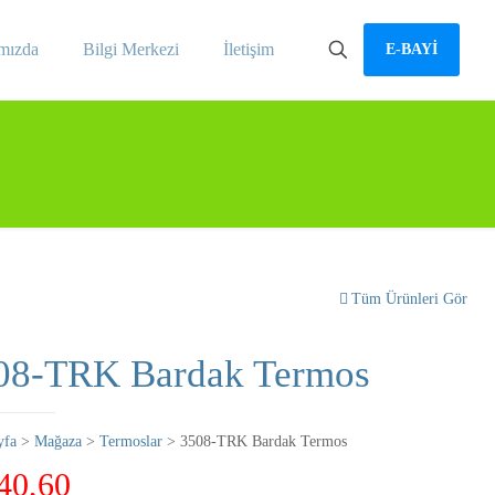
mızda
Bilgi Merkezi
İletişim
E-BAYİ
Tüm Ürünleri Gör
08-TRK Bardak Termos
yfa
>
Mağaza
>
Termoslar
> 3508-TRK Bardak Termos
40,60