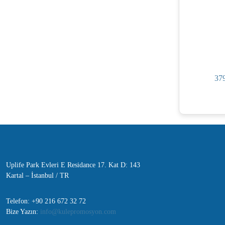
37
Uplife Park Evleri E Residance 17. Kat D: 143
Kartal – İstanbul / TR
Telefon: +90 216 672 32 72
Bize Yazın:
info@kulepromosyon.com