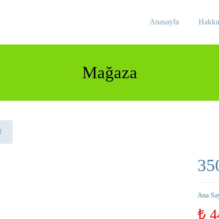
Anasayfa
Hakkı
Mağaza
35
Ana Sa
₺
4