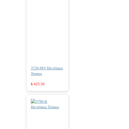
3720-MV Devrilmez
Termos
₺
425,50