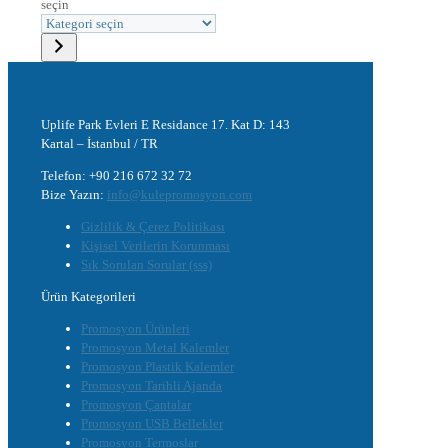
seçin
Uplife Park Evleri E Residance 17. Kat D: 143
Kartal – İstanbul / TR
Telefon: +90 216 672 32 72
Bize Yazın:
info@kulepromosyon.com
Gizlilik & Çerez Politikası
Kişisel Verilerin Korunması
Sık Sorulan Sorular (sss)
Ürün Kategorileri
Promosyon Ürünleri
Promosyon Metal Kalemler
Promosyon Plastik Kalemler
Promosyon Tarihli Ajanda
Promosyon Çantalar
Promosyon USB Bellekler
Promosyon Termoslar