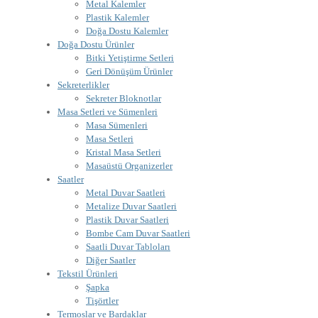
Metal Kalemler
Plastik Kalemler
Doğa Dostu Kalemler
Doğa Dostu Ürünler
Bitki Yetiştirme Setleri
Geri Dönüşüm Ürünler
Sekreterlikler
Sekreter Bloknotlar
Masa Setleri ve Sümenleri
Masa Sümenleri
Masa Setleri
Kristal Masa Setleri
Masaüstü Organizerler
Saatler
Metal Duvar Saatleri
Metalize Duvar Saatleri
Plastik Duvar Saatleri
Bombe Cam Duvar Saatleri
Saatli Duvar Tabloları
Diğer Saatler
Tekstil Ürünleri
Şapka
Tişörtler
Termoslar ve Bardaklar