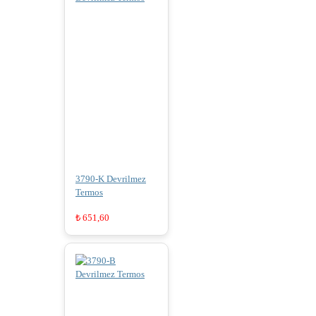
3790-K Devrilmez
Termos
₺
651,60