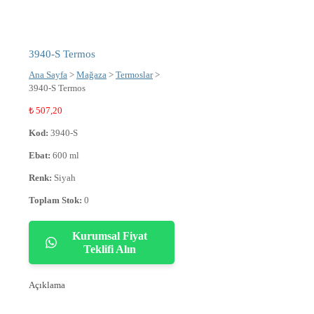
3940-S Termos
Ana Sayfa
>
Mağaza
>
Termoslar
>
3940-S Termos
₺
507,20
Kod:
3940-S
Ebat:
600 ml
Renk:
Siyah
Toplam Stok:
0
Kurumsal Fiyat
Teklifi Alın
Açıklama