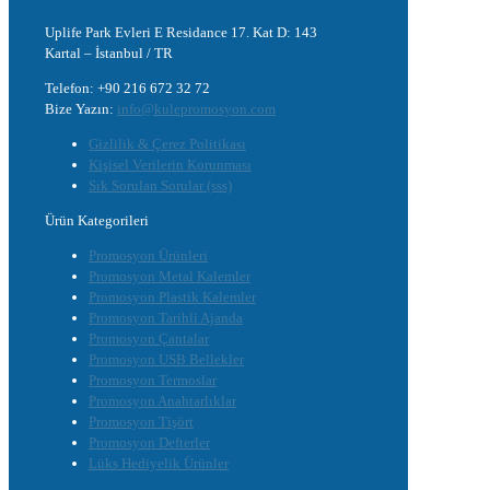
Uplife Park Evleri E Residance 17. Kat D: 143
Kartal – İstanbul / TR
Telefon: +90 216 672 32 72
Bize Yazın:
info@kulepromosyon.com
Gizlilik & Çerez Politikası
Kişisel Verilerin Korunması
Sık Sorulan Sorular (sss)
Ürün Kategorileri
Promosyon Ürünleri
Promosyon Metal Kalemler
Promosyon Plastik Kalemler
Promosyon Tarihli Ajanda
Promosyon Çantalar
Promosyon USB Bellekler
Promosyon Termoslar
Promosyon Anahtarlıklar
Promosyon Tişört
Promosyon Defterler
Lüks Hediyelik Ürünler