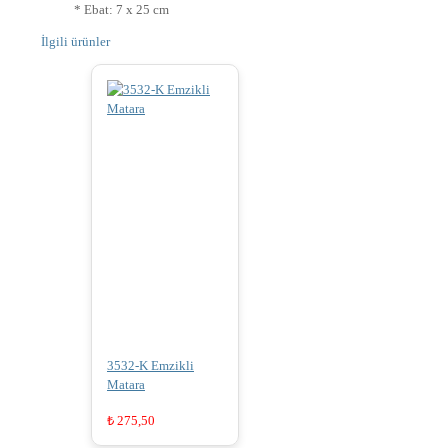
* Ebat: 7 x 25 cm
İlgili ürünler
3532-K Emzikli
Matara
₺
275,50