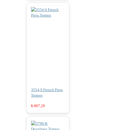
3554-S French Press
Termos
₺
887,20