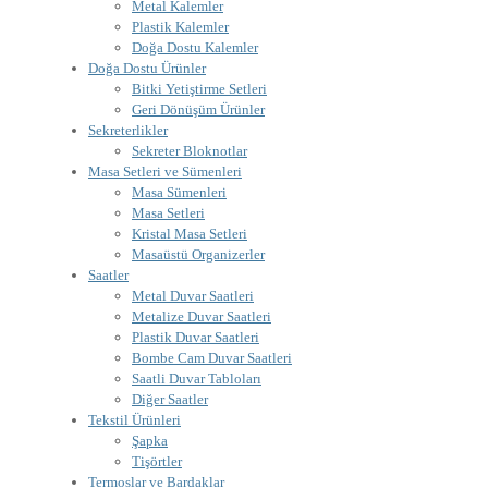
Metal Kalemler
Plastik Kalemler
Doğa Dostu Kalemler
Doğa Dostu Ürünler
Bitki Yetiştirme Setleri
Geri Dönüşüm Ürünler
Sekreterlikler
Sekreter Bloknotlar
Masa Setleri ve Sümenleri
Masa Sümenleri
Masa Setleri
Kristal Masa Setleri
Masaüstü Organizerler
Saatler
Metal Duvar Saatleri
Metalize Duvar Saatleri
Plastik Duvar Saatleri
Bombe Cam Duvar Saatleri
Saatli Duvar Tabloları
Diğer Saatler
Tekstil Ürünleri
Şapka
Tişörtler
Termoslar ve Bardaklar