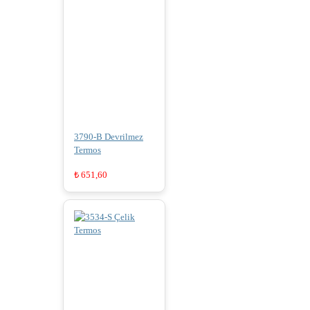
3790-B Devrilmez
Termos
₺
651,60