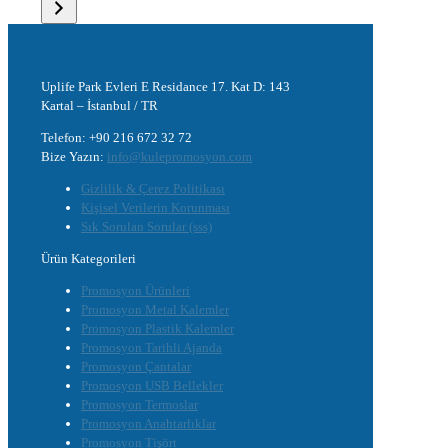
Uplife Park Evleri E Residance 17. Kat D: 143
Kartal – İstanbul / TR
Telefon: +90 216 672 32 72
Bize Yazın:
info@kulepromosyon.com
Gizlilik & Çerez Politikası
Kişisel Verilerin Korunması
Sık Sorulan Sorular (sss)
Ürün Kategorileri
Promosyon Ürünleri
Promosyon Metal Kalemler
Promosyon Plastik Kalemler
Promosyon Tarihli Ajanda
Promosyon Çantalar
Promosyon USB Bellekler
Promosyon Termoslar
Promosyon Anahtarlıklar
Promosyon Tişört