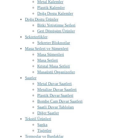
Metal Kalemler
Plastik Kalemler
Doğa Dostu Kalemler
Doğa Dostu Ürünler
Bitki Yetiştirme Setleri
Geri Dönüşüm Ürünler
Sekreterlikler
Sekreter Bloknotlar
Masa Setleri ve Sümenleri
Masa Sümenleri
Masa Setleri
Kristal Masa Setleri
Masaüstü Organizerler
Saatler
Metal Duvar Saatleri
Metalize Duvar Saatleri
Plastik Duvar Saatleri
Bombe Cam Duvar Saatleri
Saatli Duvar Tabloları
Diğer Saatler
Tekstil Ürünleri
Şapka
Tişörtler
Termoslar ve Bardaklar